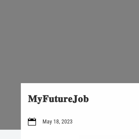
𝐌𝐲𝐅𝐮𝐭𝐮𝐫𝐞𝐉𝐨𝐛

May 18, 2023