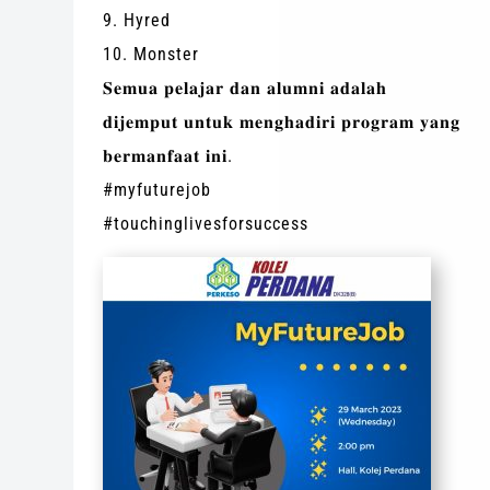
9. Hyred
10. Monster
𝐒𝐞𝐦𝐮𝐚 𝐩𝐞𝐥𝐚𝐣𝐚𝐫 𝐝𝐚𝐧 𝐚𝐥𝐮𝐦𝐧𝐢 𝐚𝐝𝐚𝐥𝐚𝐡
𝐝𝐢𝐣𝐞𝐦𝐩𝐮𝐭 𝐮𝐧𝐭𝐮𝐤 𝐦𝐞𝐧𝐠𝐡𝐚𝐝𝐢𝐫𝐢 𝐩𝐫𝐨𝐠𝐫𝐚𝐦 𝐲𝐚𝐧𝐠
𝐛𝐞𝐫𝐦𝐚𝐧𝐟𝐚𝐚𝐭 𝐢𝐧𝐢.
#myfuturejob
#touchinglivesforsuccess